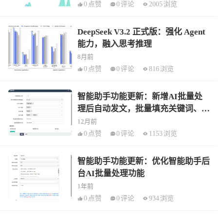
0
点赞
0
评论
2005
浏览
DeepSeek V3.2 正式版：强化 Agent
能力，融入思考推理
8月前
0
点赞
0
评论
816
浏览
智能助手功能更新：新增AI批量处
理后自动发文，批量填充关键词、描
述、段落、自动内链
12月前
0
点赞
0
评论
1153
浏览
智能助手功能更新：优化智能助手后
台AI批量处理功能
1年前
0
点赞
0
评论
934
浏览