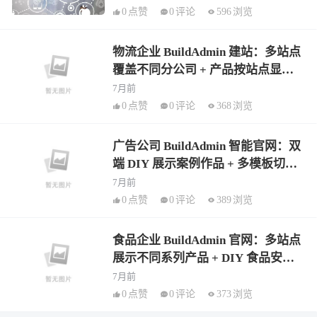
0
点赞
0
评论
596
浏览
物流企业 BuildAdmin 建站：多站点
覆盖不同分公司 + 产品按站点显示
物流线路 + AI 物流知识文章
7月前
0
点赞
0
评论
368
浏览
广告公司 BuildAdmin 智能官网：双
端 DIY 展示案例作品 + 多模板切换
品牌风格 + AI 行业资讯批量生成
7月前
0
点赞
0
评论
389
浏览
食品企业 BuildAdmin 官网：多站点
展示不同系列产品 + DIY 食品安全
板块 + AI 营养知识文章生成
7月前
0
点赞
0
评论
373
浏览