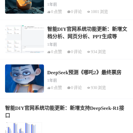
1年前
0
点赞
0
评论
1001
浏览
智能DIY官网系统功能更新：新增文
档分析、网页分析、PPT生成等
1年前
0
点赞
0
评论
934
浏览
DeepSeek预测《哪吒2》最终票房
1年前
0
点赞
0
评论
930
浏览
智能DIY官网系统功能更新：新增支持DeepSeek-R1接
口