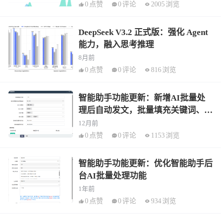
0
点赞
0
评论
2005
浏览
DeepSeek V3.2 正式版：强化 Agent
能力，融入思考推理
8月前
0
点赞
0
评论
816
浏览
智能助手功能更新：新增AI批量处
理后自动发文，批量填充关键词、描
述、段落、自动内链
12月前
0
点赞
0
评论
1153
浏览
智能助手功能更新：优化智能助手后
台AI批量处理功能
1年前
0
点赞
0
评论
934
浏览