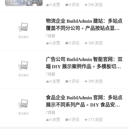
0
点赞
0
评论
596
浏览
物流企业 BuildAdmin 建站：多站点
覆盖不同分公司 + 产品按站点显示
物流线路 + AI 物流知识文章
7月前
0
点赞
0
评论
368
浏览
广告公司 BuildAdmin 智能官网：双
端 DIY 展示案例作品 + 多模板切换
品牌风格 + AI 行业资讯批量生成
7月前
0
点赞
0
评论
389
浏览
食品企业 BuildAdmin 官网：多站点
展示不同系列产品 + DIY 食品安全
板块 + AI 营养知识文章生成
7月前
0
点赞
0
评论
373
浏览