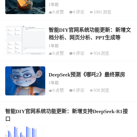
1年前
0
点赞
0
评论
1001
浏览
智能DIY官网系统功能更新：新增文
档分析、网页分析、PPT生成等
1年前
0
点赞
0
评论
934
浏览
DeepSeek预测《哪吒2》最终票房
1年前
0
点赞
0
评论
930
浏览
智能DIY官网系统功能更新：新增支持DeepSeek-R1接
口