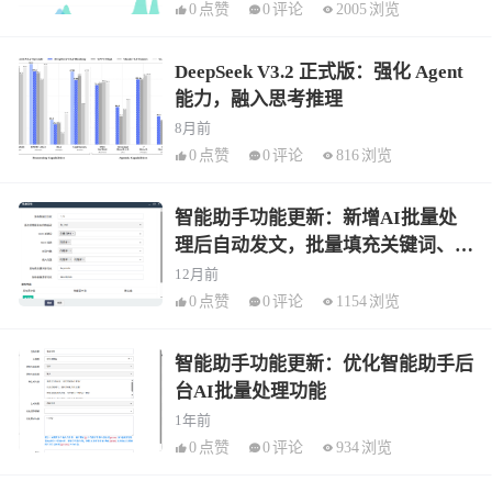
0
点赞
0
评论
2005
浏览
DeepSeek V3.2 正式版：强化 Agent
能力，融入思考推理
8月前
0
点赞
0
评论
816
浏览
智能助手功能更新：新增AI批量处
理后自动发文，批量填充关键词、描
述、段落、自动内链
12月前
0
点赞
0
评论
1154
浏览
智能助手功能更新：优化智能助手后
台AI批量处理功能
1年前
0
点赞
0
评论
934
浏览