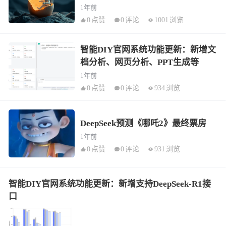
1年前
0
点赞
0
评论
1001
浏览
智能DIY官网系统功能更新：新增文
档分析、网页分析、PPT生成等
1年前
0
点赞
0
评论
934
浏览
DeepSeek预测《哪吒2》最终票房
1年前
0
点赞
0
评论
931
浏览
智能DIY官网系统功能更新：新增支持DeepSeek-R1接
口