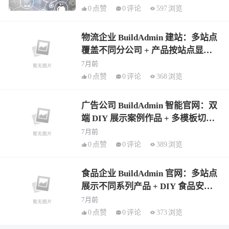
0
点赞
0
评论
597
浏览
物流企业 BuildAdmin 建站：多站点
覆盖不同分公司 + 产品按站点显示
物流线路 + AI 物流知识文章
7月前
0
点赞
0
评论
368
浏览
广告公司 BuildAdmin 智能官网：双
端 DIY 展示案例作品 + 多模板切换
品牌风格 + AI 行业资讯批量生成
7月前
0
点赞
0
评论
389
浏览
食品企业 BuildAdmin 官网：多站点
展示不同系列产品 + DIY 食品安全
板块 + AI 营养知识文章生成
7月前
0
点赞
0
评论
373
浏览