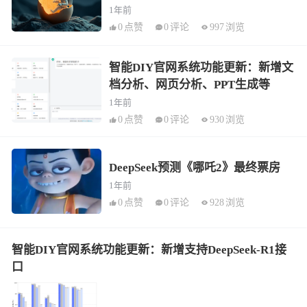
1年前
0
点赞
0
评论
997
浏览
智能DIY官网系统功能更新：新增文
档分析、网页分析、PPT生成等
1年前
0
点赞
0
评论
930
浏览
DeepSeek预测《哪吒2》最终票房
1年前
0
点赞
0
评论
928
浏览
智能DIY官网系统功能更新：新增支持DeepSeek-R1接
口