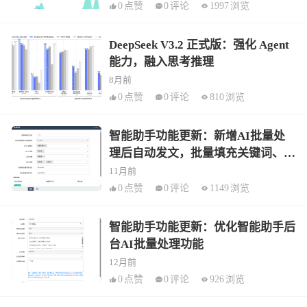
0
点赞
0
评论
1997
浏览
DeepSeek V3.2 正式版：强化 Agent
能力，融入思考推理
8月前
0
点赞
0
评论
810
浏览
智能助手功能更新：新增AI批量处
理后自动发文，批量填充关键词、描
述、段落、自动内链
11月前
0
点赞
0
评论
1149
浏览
智能助手功能更新：优化智能助手后
台AI批量处理功能
12月前
0
点赞
0
评论
926
浏览