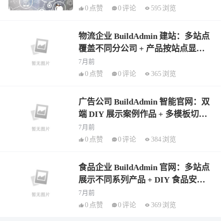
0
点赞
0
评论
595
浏览
物流企业 BuildAdmin 建站：多站点
覆盖不同分公司 + 产品按站点显示
物流线路 + AI 物流知识文章
7月前
0
点赞
0
评论
365
浏览
广告公司 BuildAdmin 智能官网：双
端 DIY 展示案例作品 + 多模板切换
品牌风格 + AI 行业资讯批量生成
7月前
0
点赞
0
评论
384
浏览
食品企业 BuildAdmin 官网：多站点
展示不同系列产品 + DIY 食品安全
板块 + AI 营养知识文章生成
7月前
0
点赞
0
评论
369
浏览