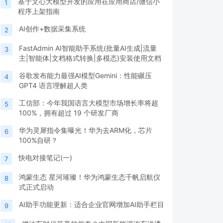
基于文心大模型开发的应用在应用商店/微信小
1
程序上架指南
AI创作+数据采集系统
2
FastAdmin AI智能助手系统(批量AI生成|流量
3
主|智能体|文档格式转换|多模态)安装使用文档
谷歌发布能力最强AI模型Gemini：性能碾压
4
GPT4 语言理解超人类
工信部：今年我国语言大模型市场增长率将超
5
100%，拥有超过 19 个研发厂商
华为灵犀指令集曝光！华为去ARM化，芯片
6
100%自研？
快电对接笔记(一)
7
鸿蒙生态 星河璀璨！华为鸿蒙生态千帆启航仪
8
式正式启动
AI助手功能更新：适合企业官网增加AI助手栏目
9