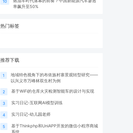
燃油车时代落幕的前奏？中国新能源汽车渗透
10
率飙升至50%
热门标签
推荐下载
地域特色视角下的布依族村寨景观转型研究——
1
以兴义市万峰林双生村为例
基于WiFi的仓库火灾检测智能车的设计与实现
2
实习日记-互联网AI模型训练
3
实习日记-幼儿园老师
4
基于Thinkphp和UniAPP开发的微信小程序商城
5
系统