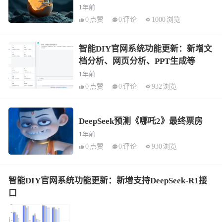
1年前
0
点赞
0
评论
1000
浏览
智能DIY官网系统功能更新：新增文
档分析、网页分析、PPT生成等
1年前
0
点赞
0
评论
932
浏览
DeepSeek预测《哪吒2》最终票房
1年前
0
点赞
0
评论
930
浏览
智能DIY官网系统功能更新：新增支持DeepSeek-R1接
口