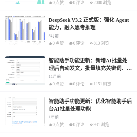
0
点赞
0
评论
2000
浏览
DeepSeek V3.2 正式版：强化 Agent
能力，融入思考推理
8月前
0
点赞
0
评论
813
浏览
智能助手功能更新：新增AI批量处
理后自动发文，批量填充关键词、描
述、段落、自动内链
11月前
0
点赞
0
评论
1151
浏览
智能助手功能更新：优化智能助手后
台AI批量处理功能
1年前
0
点赞
0
评论
931
浏览