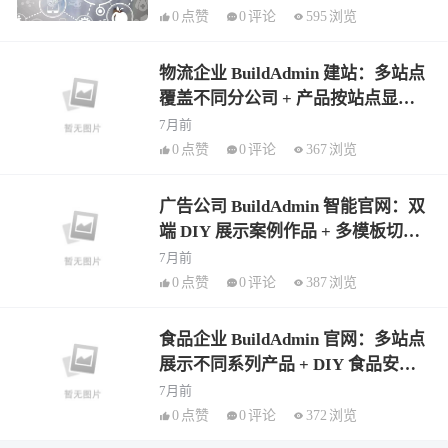
0
点赞
0
评论
595
浏览
物流企业 BuildAdmin 建站：多站点
覆盖不同分公司 + 产品按站点显示
物流线路 + AI 物流知识文章
7月前
0
点赞
0
评论
367
浏览
广告公司 BuildAdmin 智能官网：双
端 DIY 展示案例作品 + 多模板切换
品牌风格 + AI 行业资讯批量生成
7月前
0
点赞
0
评论
387
浏览
食品企业 BuildAdmin 官网：多站点
展示不同系列产品 + DIY 食品安全
板块 + AI 营养知识文章生成
7月前
0
点赞
0
评论
372
浏览